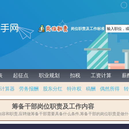
岗位职责及工作标准
表
起征点
职业规划
扣税
工资计算
薪
计算器
劳务报酬
股东分红
特许权
稿酬
偶然所得
转
筹备干部岗位职责及工作内容
内容和职责,应聘做筹备干部需要具备什么条件,筹备干部的岗位职责是做什