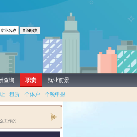
酬查询
职责
就业前景
让
租赁
个体户
个税申报
么工作的