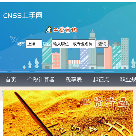
上海医美现场咨询师工资一般多
少
城市
职位
首页
个税计算器
税率表
起征点
职业
计算方法
税后工资
年终奖计算器
劳务报酬
股东分红
特许权
稿酬
偶然所得
转让
租赁
个体户
个税申报